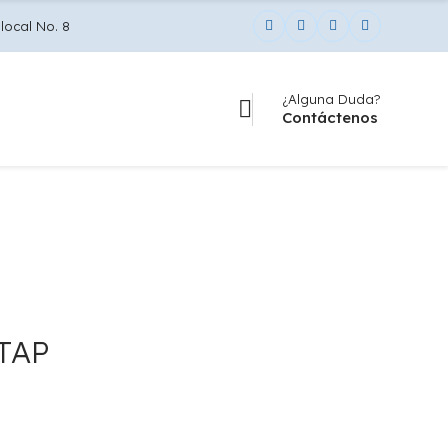
local No. 8
¿Alguna Duda?
Contáctenos
NTAP