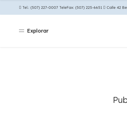
Tel.: (507) 227-0007 TeleFax: (507) 225-6651
Calle 42 Be
Explorar
Pub