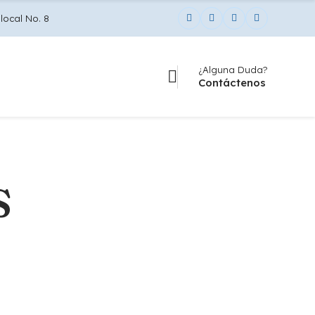
local No. 8
¿Alguna Duda?
Contáctenos
S